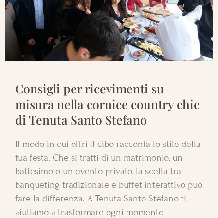
Consigli per ricevimenti su
misura nella cornice country chic
di Tenuta Santo Stefano
Il modo in cui offri il cibo racconta lo stile della
tua festa. Che si tratti di un matrimonio, un
battesimo o un evento privato, la scelta tra
banqueting tradizionale e buffet interattivo può
fare la differenza. A Tenuta Santo Stefano ti
aiutiamo a trasformare ogni momento